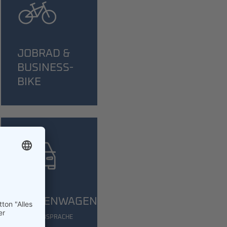
JOBRAD &
BUSINESS-
BIKE
FIRMENWAGEN
*NACH ABSPRACHE