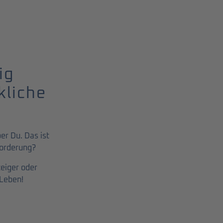
ig
kliche
er Du. Das ist
forderung?
teiger oder
 Leben!