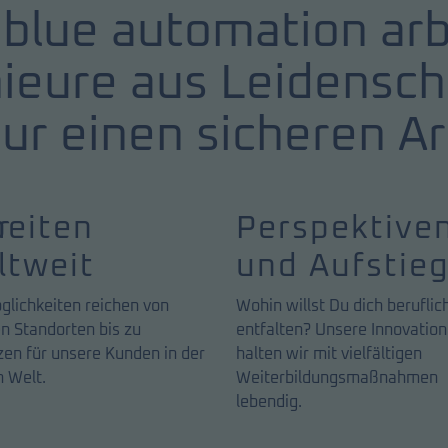
blue automation arbe
nieure aus Leidensch
ur einen sicheren Ar
r
beiten
Perspektive
ltweit
und Aufstie
glichkeiten reichen von
Wohin willst Du dich beruflic
n Standorten bis zu
entfalten? Unsere Innovatio
zen für unsere Kunden in der
halten wir mit vielfältigen
 Welt.
Weiterbildungsmaßnahmen
lebendig.