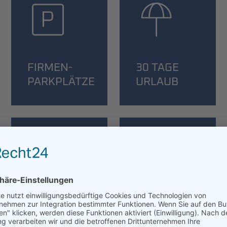
FIRMEN­
30 TAGE
PARKPLÄTZE
URLAUB
FIRMENHANDY
CORPORATE
BENEFITS
*NACH ABSPRACHE