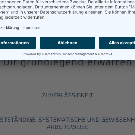
Was wir von
Dir grundlegend erwarten
ZUVERLÄSSIGKEIT
STSTÄNDIGE, SYSTEMATISCHE UND GEWISSEN
ARBEITSWEISE